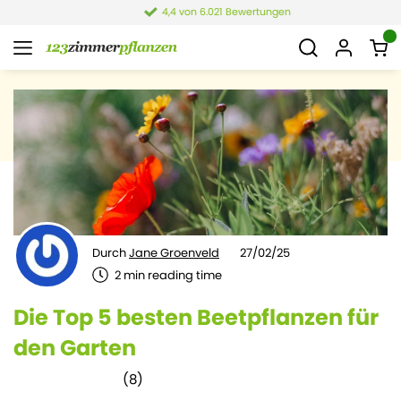
4,4 von 6.021 Bewertungen
Durch
Jane Groenveld
27/02/25
2
min reading time
Die Top 5 besten Beetpflanzen für
den Garten
(
8
)