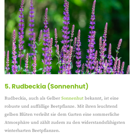
5. Rudbeckia (Sonnenhut)
Rudbeckia, auch als Gelber
Sonnenhut
bekannt, ist eine
robuste und auffällige Beetpflanze. Mit ihren leuchtend
gelben Blüten verleiht sie dem Garten eine sommerliche
Atmosphäre und zählt zudem zu den widerstandsfähigsten
winterharten Beetpflanzen.