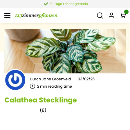
4,4 von 6.021 Bewertungen
Durch
Jane Groenveld
03/02/25
2
min reading time
Calathea Stecklinge
(
8
)