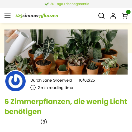
4,4 von 6.021 Bewertungen
Durch
Jane Groenveld
10/02/25
2
min reading time
6 Zimmerpflanzen, die wenig Licht
benötigen
(
8
)