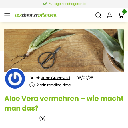
4,4 von 6.021 Bewertungen
Durch
Jane Groenveld
06/02/25
2
min reading time
Aloe Vera vermehren – wie macht
man das?
(
9
)